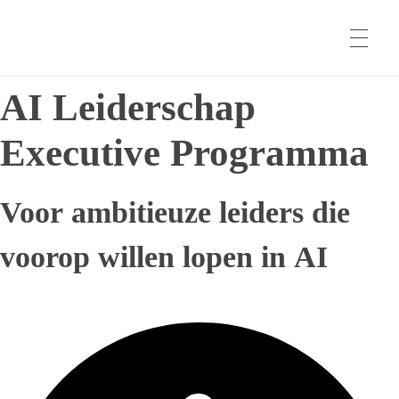
AI Leiderschap
HOME
Executive Programma
AI VOOR TEAMS
Voor ambitieuze leiders die
AI VOOR HR
voorop willen lopen in AI
VOOR MT & DIRECTIE
AI sessies voor MT & Directie
AI-KWARTIERMAKER WERK & ORGANISATIE