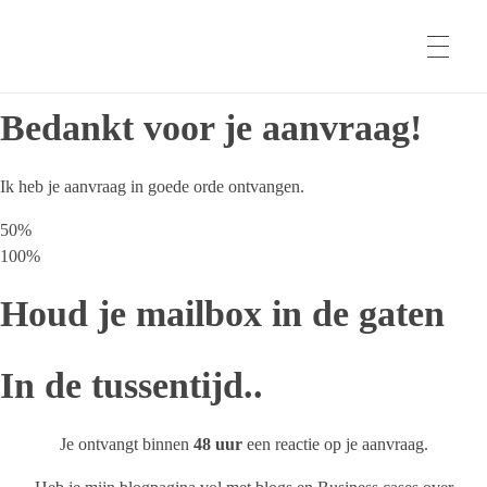
Bedankt voor je aanvraag!
HOME
Ik heb je aanvraag in goede orde ontvangen.
AI VOOR TEAMS
50%
100%
Houd je mailbox in de gaten
AI VOOR HR
In de tussentijd..
VOOR MT & DIRECTIE
Je ontvangt binnen
48 uur
een reactie op je aanvraag.
AI sessies voor MT & Directie
AI-KWARTIERMAKER WERK & ORGANISATIE