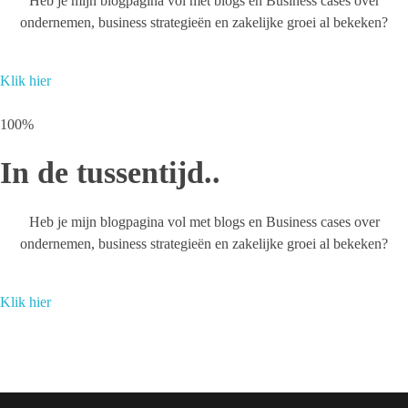
Heb je mijn blogpagina vol met blogs en Business cases over
ondernemen, business strategieën en zakelijke groei al bekeken?
AIware scan
AI INTERN BEGELEIDEN
AI Roadmap
Klik hier
100%
SHOP
In de tussentijd..
Heb je mijn blogpagina vol met blogs en Business cases over
BOEK
ondernemen, business strategieën en zakelijke groei al bekeken?
Klik hier