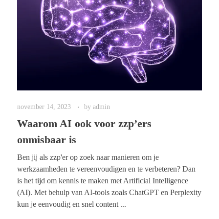
AIware scan
AI INTERN BEGELEIDEN
AI Roadmap
SHOP
november 14, 2023
by
admin
Waarom AI ook voor zzp’ers
BOEK
onmisbaar is
Ben jij als zzp'er op zoek naar manieren om je
werkzaamheden te vereenvoudigen en te verbeteren? Dan
is het tijd om kennis te maken met Artificial Intelligence
(AI). Met behulp van AI-tools zoals ChatGPT en Perplexity
kun je eenvoudig en snel content ...