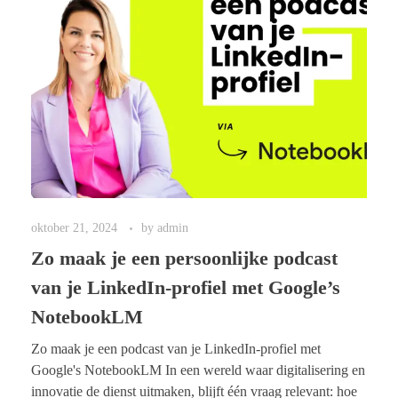
AIware scan
AI INTERN BEGELEIDEN
AI Roadmap
SHOP
BOEK
oktober 21, 2024
by
admin
Zo maak je een persoonlijke podcast
van je LinkedIn-profiel met Google’s
NotebookLM
Zo maak je een podcast van je LinkedIn-profiel met
Google's NotebookLM In een wereld waar digitalisering en
innovatie de dienst uitmaken, blijft één vraag relevant: hoe