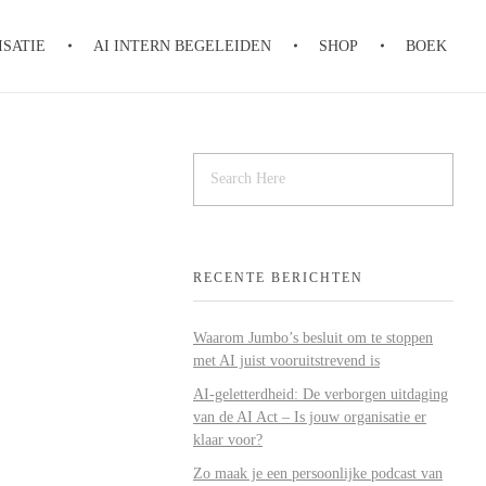
SATIE
AI INTERN BEGELEIDEN
SHOP
BOEK
RECENTE BERICHTEN
Waarom Jumbo’s besluit om te stoppen
met AI juist vooruitstrevend is
AI-geletterdheid: De verborgen uitdaging
van de AI Act – Is jouw organisatie er
klaar voor?
Zo maak je een persoonlijke podcast van