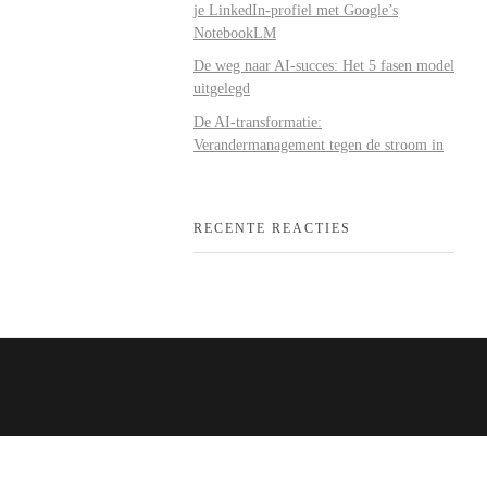
je LinkedIn-profiel met Google’s
NotebookLM
De weg naar AI-succes: Het 5 fasen model
uitgelegd
De AI-transformatie:
Verandermanagement tegen de stroom in
RECENTE REACTIES