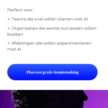
Perfect voor:
AIware scan
✓ Teams die snel willen starten met AI
AI INTERN BEGELEIDEN
AI Roadmap
✓ Organisaties die eerste successen willen
boeken
SHOP
✓ Afdelingen die willen experimenteren
met AI
BOEK
Plan een gratis kennismaking